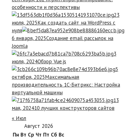
особенности и перспективы
23
июля, 2025
Как создать сайт на WordPress с
нуля
6 января, 2025
Создание email рассылок на
Joomla
3
июля, 2024
Обзор Vue.js
5
октября, 2025
Максимальная
производительность 1С-Битрикс: Настройка
виртуальной машины
13
мая, 2024
10 лучших конструкторов сайтов
« Июл
Август 2026
Пн
Вт
Ср
Чт
Пт
Сб
Вс