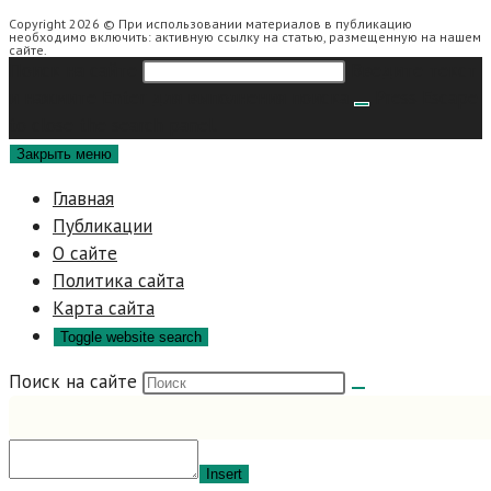
Copyright 2026 © При использовании материалов в публикацию
необходимо включить: активную ссылку на статью, размещенную на нашем
сайте.
Поиск на сайте
Введите текст
и нажмите Enter для выполнения поиска
Press Escape
to close the search panel.
Закрыть меню
Главная
Публикации
О сайте
Политика сайта
Карта сайта
Toggle website search
Поиск на сайте
Insert