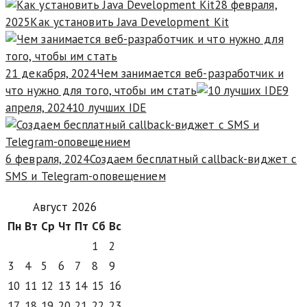
28 февраля,
2025
Как установить Java Development Kit
21 декабря, 2024
Чем занимается веб-разработчик и
что нужно для того, чтобы им стать
9
апреля, 2024
10 лучших IDE
6 февраля, 2024
Создаем бесплатный callback-виджет с
SMS и Telegram-оповещением
Август 2026
Пн
Вт
Ср
Чт
Пт
Сб
Вс
1
2
3
4
5
6
7
8
9
10
11
12
13
14
15
16
17
18
19
20
21
22
23